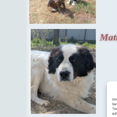
Matt
Um 
Ger
Tec
auf