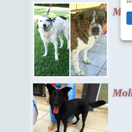
zur
Mir
Mol