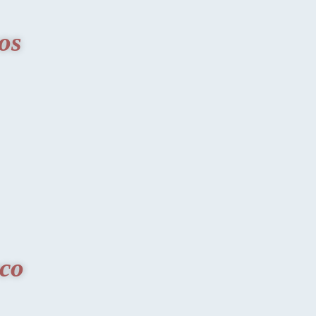
os
co