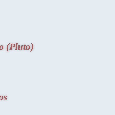
o (Pluto)
os