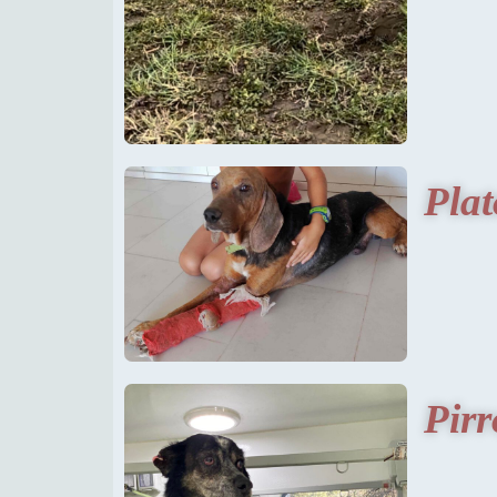
Plat
Pirr