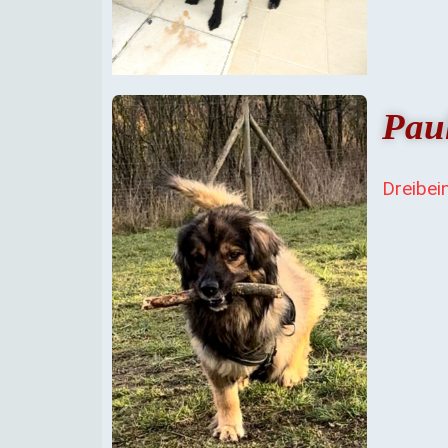
Pau
Dreibei