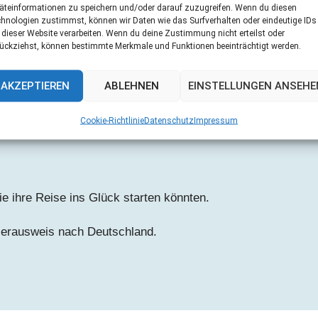
äteinformationen zu speichern und/oder darauf zuzugreifen. Wenn du diesen
hnologien zustimmst, können wir Daten wie das Surfverhalten oder eindeutige IDs
Die Mama Zinovia
 dieser Website verarbeiten. Wenn du deine Zustimmung nicht erteilst oder
ückziehst, können bestimmte Merkmale und Funktionen beeinträchtigt werden.
ne in einem eigenen Zuhause erleben.
AKZEPTIEREN
ABLEHNEN
EINSTELLUNGEN ANSEHE
n einer Ortschaft von Tierschützern gefunden. Zwei Tage
Cookie-Richtlinie
Datenschutz
Impressum
Dezember 2021 auch schon ihre 6 Welpen zur Welt.
ie ihre Reise ins Glück starten könnten.
tierausweis nach Deutschland.