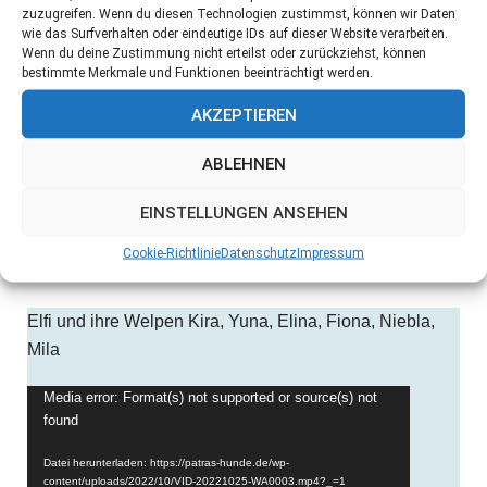
zuzugreifen. Wenn du diesen Technologien zustimmst, können wir Daten
wie das Surfverhalten oder eindeutige IDs auf dieser Website verarbeiten.
Wenn du deine Zustimmung nicht erteilst oder zurückziehst, können
bestimmte Merkmale und Funktionen beeinträchtigt werden.
AKZEPTIEREN
ABLEHNEN
EINSTELLUNGEN ANSEHEN
Cookie-Richtlinie
Datenschutz
Impressum
Elfi und ihre Welpen Kira, Yuna, Elina, Fiona, Niebla,
Mila
Video-
Media error: Format(s) not supported or source(s) not
found
Player
Datei herunterladen: https://patras-hunde.de/wp-
content/uploads/2022/10/VID-20221025-WA0003.mp4?_=1