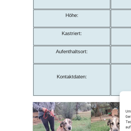
Höhe:
Kastriert:
Aufenthaltsort:
Kontaktdaten:
Um 
Ger
Tec
auf