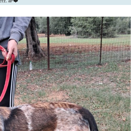
erz. 🌈❤️