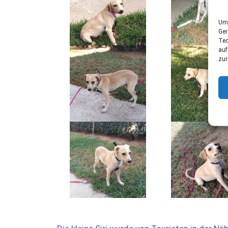
Um 
Ger
Tec
auf
zur