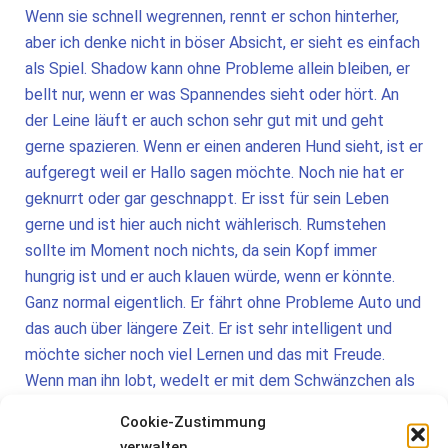
Wenn sie schnell wegrennen, rennt er schon hinterher,
aber ich denke nicht in böser Absicht, er sieht es einfach
als Spiel. Shadow kann ohne Probleme allein bleiben, er
bellt nur, wenn er was Spannendes sieht oder hört. An
der Leine läuft er auch schon sehr gut mit und geht
gerne spazieren. Wenn er einen anderen Hund sieht, ist er
aufgeregt weil er Hallo sagen möchte. Noch nie hat er
geknurrt oder gar geschnappt. Er isst für sein Leben
gerne und ist hier auch nicht wählerisch. Rumstehen
sollte im Moment noch nichts, da sein Kopf immer
hungrig ist und er auch klauen würde, wenn er könnte.
Ganz normal eigentlich. Er fährt ohne Probleme Auto und
das auch über längere Zeit. Er ist sehr intelligent und
möchte sicher noch viel Lernen und das mit Freude.
Wenn man ihn lobt, wedelt er mit dem Schwänzchen als
wollte er sagen: hab ich das gut gemacht? Shadow kann
Cookie-Zustimmung
ohne Weiteres in eine Familie mit oder ohne Kinder, als
verwalten