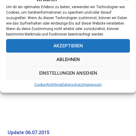
Begleiter zu einer alleinstehenden Person, oder auch als
Um dir ein optimales Erlebnis zu bieten, verwenden wir Technologien wie
Zweithund zu einem spielefreudigen Kumpel oder
Cookies, um Geräteinformationen zu speichern und/oder darauf
zuzugreifen. Wenn du diesen Technologien zustimmst, können wir Daten
Kumpeline. Sein Alter merkt man ihm überhaupt nicht an,
wie das Surfverhalten oder eindeutige IDs auf dieser Website verarbeiten.
er ist agil und fit und wäre nun bereit für SEINE
Wenn du deine Zustimmung nicht erteilst oder zurückziehst, können
bestimmte Merkmale und Funktionen beeinträchtigt werden.
Menschen.
AKZEPTIEREN
ABLEHNEN
EINSTELLUNGEN ANSEHEN
Cookie-Richtlinie
Datenschutz
Impressum
Update 06.07.2015