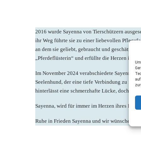
2016 wurde Sayenna von Tierschützern ausgese
ihr Weg führte sie zu einer liebevollen Pflege
an dem sie geliebt, gebraucht und geschätzt wu
„Pferdeflüsterin“ und erfüllte die Herzen ihrer
Um 
Ger
Im November 2024 verabschiedete Sayenna sich 
Tec
auf
Seelenhund, der eine tiefe Verbindung zu ihre
zur
hinterlässt eine schmerzhafte Lücke, doch die 
Sayenna, wird für immer im Herzen ihres Frauc
Ruhe in Frieden Sayenna und wir wünschen dei