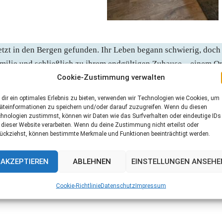
tzt in den Bergen gefunden. Ihr Leben begann schwierig, doch
familie und schließlich zu ihrem endgültigen Zuhause – einem Or
Cookie-Zustimmung verwalten
rde. Als Kangalmischling fand sie ihre Berufung als
 neuen Familie mit Freude.
dir ein optimales Erlebnis zu bieten, verwenden wir Technologien wie Cookies, um
äteinformationen zu speichern und/oder darauf zuzugreifen. Wenn du diesen
von dieser Welt. Mit ihrer Sanftmut und Stärke war sie ein
hnologien zustimmst, können wir Daten wie das Surfverhalten oder eindeutige IDs
 dieser Website verarbeiten. Wenn du deine Zustimmung nicht erteilst oder
n Menschen und Tieren um sie herum aufbaute. Ihr Verlust
ückziehst, können bestimmte Merkmale und Funktionen beeinträchtigt werden.
Erinnerungen an die wunderbaren Jahre mit ihr bleiben für imme
AKZEPTIEREN
ABLEHNEN
EINSTELLUNGEN ANSEHE
hens sein. 🌈🐾
Cookie-Richtlinie
Datenschutz
Impressum
nem Frauchen ganz viel Kraft