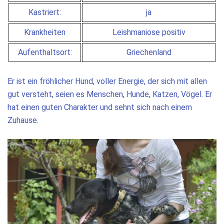
Kastriert:
ja
Krankheiten
Leishmaniose positiv
Aufenthaltsort:
Griechenland
Er ist ein fröhlicher Hund, voller Energie, der sich mit allen
gut versteht, seien es Menschen, Hunde, Katzen, Vögel. Er
hat einen guten Charakter und sehnt sich nach einem
Zuhause.