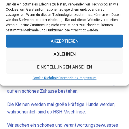
von Tierschützern gefunden wurde.
Um dir ein optimales Erlebnis zu bieten, verwenden wir Technologien wie
Cookies, um Geräteinformationen zu speichern und/oder darauf
zuzugreifen. Wenn du diesen Technologien zustimmst, können wir Daten
Sie war halb verhungert und versuchte nur noch zu
wie das Surfverhalten oder eindeutige IDs auf dieser Website verarbeiten.
überleben und ihrer Welpen zu beschützen. Die
Wenn du deine Zustimmung nicht erteilst oder zurückziehst, können
bestimmte Merkmale und Funktionen beeinträchtigt werden.
Hundefamilie wurde nun in einer Pension untergebracht,
wo Juju ihre Jungen versorgen und wieder zu Kräften
AKZEPTIEREN
kommen kann. Noch ist sie sehr ängstlich und hat
sicherlich schlimme Erfahrungen mit Menschen
ABLEHNEN
gemacht. Die Tierschützer versuche nun ihr Vertrauen zu
EINSTELLUNGEN ANSEHEN
gewinnen und sobald die Kleinen ihre Mama nicht mehr
benötigen wird sie Kastriert und ärztlich untersucht und
Cookie-Richtlinie
Datenschutz
Impressum
dann sollte hoffentlich auch für sie bald die Hoffnung
auf ein schönes Zuhause bestehen.
Die Kleinen werden mal große kräftige Hunde werden,
wahrscheinlich sind es HSH Mischlinge.
Wir suchen ein schönes und verantwortungsbewusstes