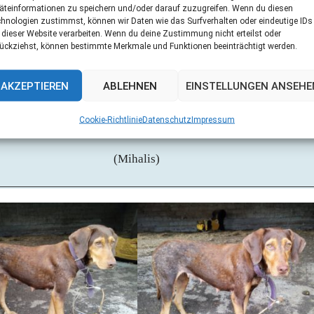
ja
äteinformationen zu speichern und/oder darauf zuzugreifen. Wenn du diesen
hnologien zustimmst, können wir Daten wie das Surfverhalten oder eindeutige IDs
 dieser Website verarbeiten. Wenn du deine Zustimmung nicht erteilst oder
ückziehst, können bestimmte Merkmale und Funktionen beeinträchtigt werden.
Griechenland
AKZEPTIEREN
ABLEHNEN
EINSTELLUNGEN ANSEHE
Claudia Sopjani
Cookie-Richtlinie
Datenschutz
Impressum
Email:
Dog-fit@web.de
(Mihalis)