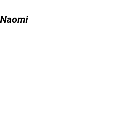
Naomi
7. September 2025
Naomi hat ein schönes Zuhause gefunden und durfte auch
bereits umziehen. Wir wünschen Naomi und ihrem Herrchen eine
wunderschöne gemeinsame Zeit
Name :
Naomi
Geschlecht:
Hündin
Geboren :
Ca.05/2023