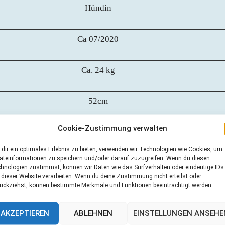
Hündin
Ca 07/2020
Ca. 24 kg
52cm
Cookie-Zustimmung verwalten
ja
dir ein optimales Erlebnis zu bieten, verwenden wir Technologien wie Cookies, um
äteinformationen zu speichern und/oder darauf zuzugreifen. Wenn du diesen
Griechenland
hnologien zustimmst, können wir Daten wie das Surfverhalten oder eindeutige IDs
 dieser Website verarbeiten. Wenn du deine Zustimmung nicht erteilst oder
ückziehst, können bestimmte Merkmale und Funktionen beeinträchtigt werden.
Renate Düser
AKZEPTIEREN
ABLEHNEN
EINSTELLUNGEN ANSEHE
Email: Renate.dueser@t-online.de