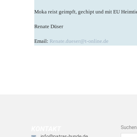
Moka reist geimpft, gechipt und mit EU Heimti
Renate Düser
Email:
Renate.dueser@t-online.de
Suchen
KONTAKT
info@patras-hunde.de