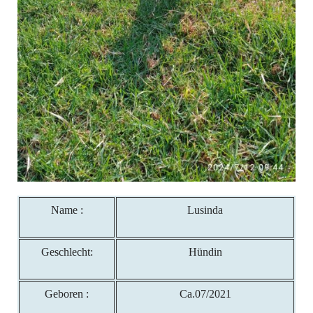
Name :
Lusinda
Geschlecht:
Hündin
Geboren :
Ca.07/2021