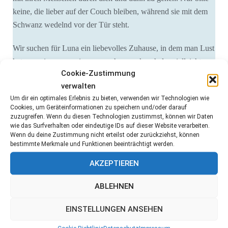
keine, die lieber auf der Couch bleiben, während sie mit dem
Schwanz wedelnd vor der Tür steht.
Wir suchen für Luna ein liebevolles Zuhause, in dem man Lust
hat, gemeinsam spazieren zu gehen, zu kuscheln, vielleicht
Cookie-Zustimmung
sogar ein bisschen Hundesport auszuprobieren – und in dem
verwalten
man weiß, dass ein Hund keine Leihgabe ist, sondern ein
Um dir ein optimales Erlebnis zu bieten, verwenden wir Technologien wie
Familienmitglied.
Cookies, um Geräteinformationen zu speichern und/oder darauf
zuzugreifen. Wenn du diesen Technologien zustimmst, können wir Daten
Wer möchte Luna zeigen, wie schön ein echtes Zuhause sein
wie das Surfverhalten oder eindeutige IDs auf dieser Website verarbeiten.
Wenn du deine Zustimmung nicht erteilst oder zurückziehst, können
kann? 💛
bestimmte Merkmale und Funktionen beeinträchtigt werden.
Luna ist geimpft, gechipt und hat einen EU Heimtierausweis.
AKZEPTIEREN
Wir leisten für Luna Vermittlungshilfe.
ABLEHNEN
Kontakt: Renate.dueser@t-online.de
EINSTELLUNGEN ANSEHEN