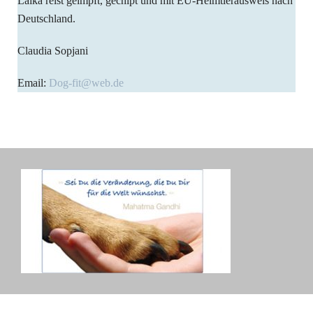
Laika reist geimpft, gechipt und mit EU-Heimtierausweis nach
Deutschland.
Claudia Sopjani
Email:
Dog-fit@web.de