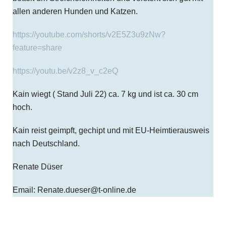
allen anderen Hunden und Katzen.
https://youtube.com/shorts/v2E5Z3u9zNw?
feature=share
https://youtu.be/v2z8_v_c2eQ
Kain wiegt ( Stand Juli 22) ca. 7 kg und ist ca. 30 cm
hoch.
Kain reist geimpft, gechipt und mit EU-Heimtierausweis
nach Deutschland.
Renate Düser
Email: Renate.dueser@t-online.de