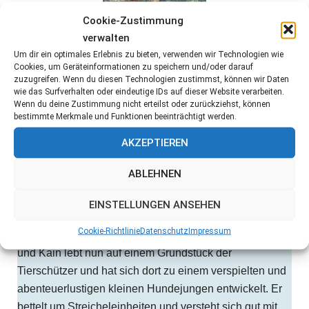
Cookie-Zustimmung
verwalten
Um dir ein optimales Erlebnis zu bieten, verwenden wir Technologien wie
Cookies, um Geräteinformationen zu speichern und/oder darauf
zuzugreifen. Wenn du diesen Technologien zustimmst, können wir Daten
wie das Surfverhalten oder eindeutige IDs auf dieser Website verarbeiten.
Wenn du deine Zustimmung nicht erteilst oder zurückziehst, können
bestimmte Merkmale und Funktionen beeinträchtigt werden.
AKZEPTIEREN
ABLEHNEN
EINSTELLUNGEN ANSEHEN
Kain wurde zusammen mit seinem Bruder Avel in den
Cookie-Richtlinie
Datenschutz
Impressum
Bergen von Patras gefunden. Avel ist leider verstorben
und Kain lebt nun auf einem Grundstück der
Tierschützer und hat sich dort zu einem verspielten und
abenteuerlustigen kleinen Hundejungen entwickelt. Er
bettelt um Streicheleinheiten und versteht sich gut mit