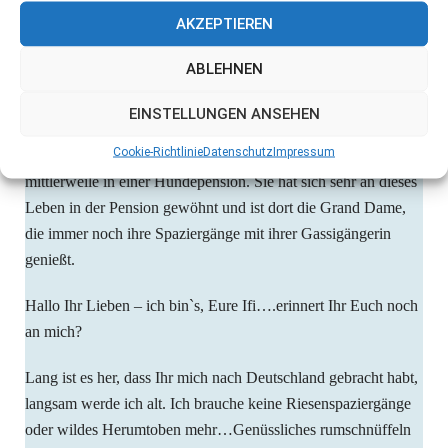
AKZEPTIEREN
ABLEHNEN
Ifigenia wurde 2015 nach Deutschland vermittelt. Leider hat es
EINSTELLUNGEN ANSEHEN
nicht geklappt in ihrer Familie und sie musste nach einiger Zeit
Cookie-Richtlinie
Datenschutz
Impressum
wieder ausziehen. Ifigenia lebte seitdem auf Pflegestelle und
mittlerweile in einer Hundepension. Sie hat sich sehr an dieses
Leben in der Pension gewöhnt und ist dort die Grand Dame,
die immer noch ihre Spaziergänge mit ihrer Gassigängerin
genießt.
Hallo Ihr Lieben – ich bin`s, Eure Ifi….erinnert Ihr Euch noch
an mich?
Lang ist es her, dass Ihr mich nach Deutschland gebracht habt,
langsam werde ich alt. Ich brauche keine Riesenspaziergänge
oder wildes Herumtoben mehr…Genüssliches rumschnüffeln