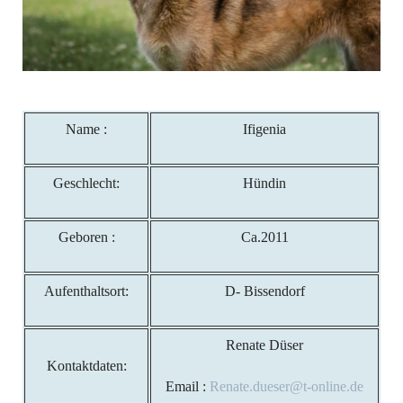
Name :
Ifigenia
Geschlecht:
Hündin
Geboren :
Ca.2011
Aufenthaltsort:
D- Bissendorf
Renate Düser
Kontaktdaten:
Email :
Renate.dueser@t-online.de