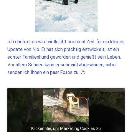
Ich dachte, es wird vielleicht nochmal Zeit für ein kleines
Update von Nio. Er hat sich prächtig entwickelt, ist ein
echter Familienhund geworden und genießt sein Leben.
Vor allem Schnee kann er sehr viel abgewinnen, anbei
senden ich Ihnen ein paar Fotos zu. 🙂
Klicken Sie, um Marketing Cookies zu