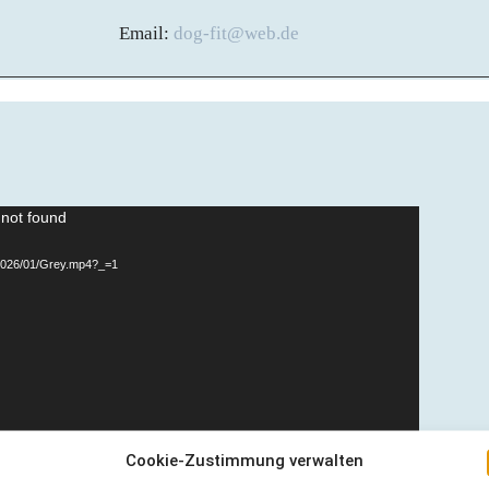
Email:
dog-fit@web.de
 not found
s/2026/01/Grey.mp4?_=1
Cookie-Zustimmung verwalten