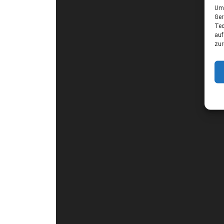
Um 
Ger
Tec
auf
zur