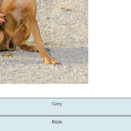
Grey
Rüde