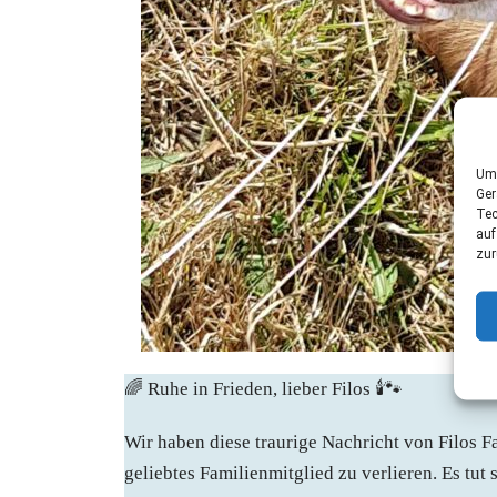
Um 
Ger
Tec
auf
zur
🌈 Ruhe in Frieden, lieber Filos 🕯️🐾
Wir haben diese traurige Nachricht von Filos Fa
geliebtes Familienmitglied zu verlieren. Es tut