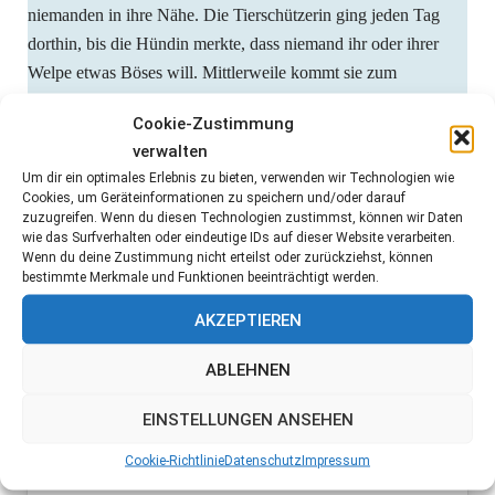
niemanden in ihre Nähe. Die Tierschützerin ging jeden Tag
dorthin, bis die Hündin merkte, dass niemand ihr oder ihrer
Welpe etwas Böses will. Mittlerweile kommt sie zum
Schmusen und genießt die Streicheleinheiten.
Cookie-Zustimmung
verwalten
Die Tierschützerin hat Evdokia und ihre Welpe Feather in
Um dir ein optimales Erlebnis zu bieten, verwenden wir Technologien wie
Athen in einer Pension untergebracht. Private Pflegestellen
Cookies, um Geräteinformationen zu speichern und/oder darauf
sind für die Tierschützer in Griechenland mittlerweile kaum
zuzugreifen. Wenn du diesen Technologien zustimmst, können wir Daten
noch bezahlbar.
wie das Surfverhalten oder eindeutige IDs auf dieser Website verarbeiten.
Wenn du deine Zustimmung nicht erteilst oder zurückziehst, können
bestimmte Merkmale und Funktionen beeinträchtigt werden.
Feather ist ein süßes und noch schüchternes kleines
Hundemädchen.Sie lernt gerade an der Leine zu laufen und
AKZEPTIEREN
wir hoffen, dass sie bald ein schönes Zuhause findet.
ABLEHNEN
EINSTELLUNGEN ANSEHEN
Cookie-Richtlinie
Datenschutz
Impressum