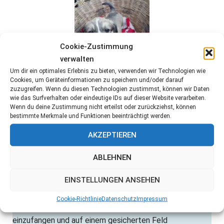
Cookie-Zustimmung
verwalten
Um dir ein optimales Erlebnis zu bieten, verwenden wir Technologien wie
Cookies, um Geräteinformationen zu speichern und/oder darauf
Januar 2023
zuzugreifen. Wenn du diesen Technologien zustimmst, können wir Daten
wie das Surfverhalten oder eindeutige IDs auf dieser Website verarbeiten.
Candise, Colin, Chantal, Christal, Cher, Sisco und Caleb
Wenn du deine Zustimmung nicht erteilst oder zurückziehst, können
bestimmte Merkmale und Funktionen beeinträchtigt werden.
wurden von einer Streunerhündin auf einem Feld
geboren.
AKZEPTIEREN
Die Bewohner des Dorfes versuchten die Mutter mit
ABLEHNEN
Stöcken zu verscheuchen. Sie schütteten Wasser über
EINSTELLUNGEN ANSEHEN
die Welpen und versuchten sie der Hündin weg zu
nehmen. Muffin beschützte ihre Welpen und den
Cookie-Richtlinie
Datenschutz
Impressum
Tierschützern gelang es die kleine Hundefamilie
einzufangen und auf einem gesicherten Feld