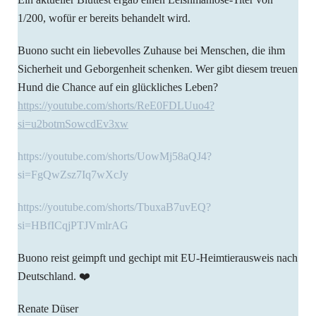
1/200, wofür er bereits behandelt wird.
Buono sucht ein liebevolles Zuhause bei Menschen, die ihm
Sicherheit und Geborgenheit schenken. Wer gibt diesem treuen
Hund die Chance auf ein glückliches Leben?
https://youtube.com/shorts/ReE0FDLUuo4?
si=u2botmSowcdEv3xw
https://youtube.com/shorts/UowMj58aQJ4?
si=FgQwZsz7Iq7wXcJy
https://youtube.com/shorts/TbuxaB7uvEQ?
si=HBfICqjPTJVmlrAG
Buono reist geimpft und gechipt mit EU-Heimtierausweis nach
Deutschland. ❤️
Renate Düser