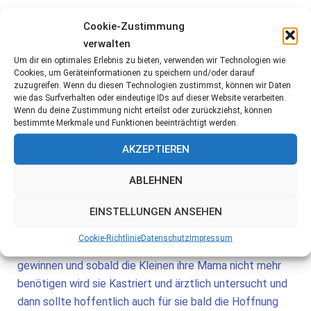
Cookie-Zustimmung
16.03.2021
verwalten
Um dir ein optimales Erlebnis zu bieten, verwenden wir Technologien wie
Der kleine Bow und seine Geschwister wurden von Juju,
Cookies, um Geräteinformationen zu speichern und/oder darauf
zuzugreifen. Wenn du diesen Technologien zustimmst, können wir Daten
einer Streunerhündin geboren, die vor einigen Wochen
wie das Surfverhalten oder eindeutige IDs auf dieser Website verarbeiten.
von Tierschützern gefunden wurde.
Wenn du deine Zustimmung nicht erteilst oder zurückziehst, können
bestimmte Merkmale und Funktionen beeinträchtigt werden.
Sie war halb verhungert und versuchte nur noch zu
AKZEPTIEREN
überleben und ihrer Welpen zu beschützen. Die
Hundefamilie wurde nun in einer Pension untergebracht,
ABLEHNEN
wo Juju ihre Jungen versorgen und wieder zu Kräften
kommen kann. Noch ist sie sehr ängstlich und hat
EINSTELLUNGEN ANSEHEN
sicherlich schlimme Erfahrungen mit Menschen
Cookie-Richtlinie
Datenschutz
Impressum
gemacht. Die Tierschützer versuche nun ihr Vertrauen zu
gewinnen und sobald die Kleinen ihre Mama nicht mehr
benötigen wird sie Kastriert und ärztlich untersucht und
dann sollte hoffentlich auch für sie bald die Hoffnung