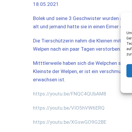
18.05.2021
Bolek und seine 3 Geschwister wurden an ei
alt und jemand hatte sie in einen Eimer gepa
Um 
Ger
Die Tierschützerin nahm die Kleinen mit nach
Tec
Welpen nach ein paar Tagen verstorben.
auf
zur
Mitttlerweile haben sich die Welpchen sehr g
Kleinste der Welpen, er ist ein verschmustes
erwachsen ist.
https://youtu.be/FNQC4QUbAM8
https://youtu.be/VIO5hVW6ERQ
https://youtu.be/XGswGO9G2BE