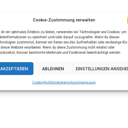
ner Müllhalde gefunden. Die Kleinen waren gerade mal 5 Tag
Cookie-Zustimmung verwalten
ckt und dort entsorgt.
dir ein optimales Erlebnis zu bieten, verwenden wir Technologien wie Cookies, um
äteinformationen zu speichern und/oder darauf zuzugreifen. Wenn du diesen
 Hause und zog sie mit der Flasche auf. Leider ist eins der
hnologien zustimmst, können wir Daten wie das Surfverhalten oder eindeutige IDs
 dieser Website verarbeiten. Wenn du deine Zustimmung nicht erteilst oder
ückziehst, können bestimmte Merkmale und Funktionen beeinträchtigt werden.
ut entwickelt und sind welpentypisch verspielt. Bolek ist de
AKZEPTIEREN
ABLEHNEN
EINSTELLUNGEN ANSEHE
 Hundebaby. Er wird sicher mal um die 17 kg wiegen, wenn e
Cookie-Richtlinie
Datenschutz
Impressum