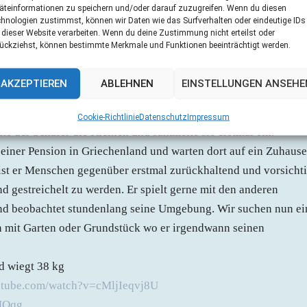
äteinformationen zu speichern und/oder darauf zuzugreifen. Wenn du diesen
hnologien zustimmst, können wir Daten wie das Surfverhalten oder eindeutige IDs
 dieser Website verarbeiten. Wenn du deine Zustimmung nicht erteilst oder
ückziehst, können bestimmte Merkmale und Funktionen beeinträchtigt werden.
AKZEPTIEREN
ABLEHNEN
EINSTELLUNGEN ANSEHE
e auf dem Grundstück eines Schäfers ausgesetzt da waren sie
Cookie-Richtlinie
Datenschutz
Impressum
e der Schäfer die Kleinen und sammelte sie erstmal ein.
 einer Pension in Griechenland und warten dort auf ein Zuhause
s ist er Menschen gegenüber erstmal zurückhaltend und vorsichti
d gestreichelt zu werden. Er spielt gerne mit den anderen
und beobachtet stundenlang seine Umgebung. Wir suchen nun ei
h mit Garten oder Grundstück wo er irgendwann seinen
d wiegt 38 kg
utube.com/watch?v=cMljIeqvj8U
MOqg