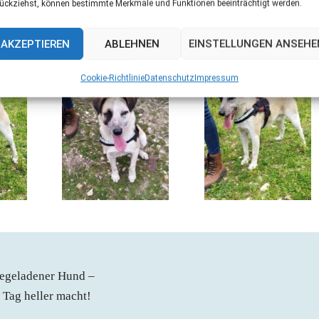
ückziehst, können bestimmte Merkmale und Funktionen beeinträchtigt werden.
Email: Renate.dueser@t-online.de
AKZEPTIEREN
ABLEHNEN
EINSTELLUNGEN ANSEHE
(Julia)
Cookie-Richtlinie
Datenschutz
Impressum
giegeladener Hund –
 Tag heller macht!