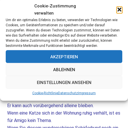
gesundheitlichen Gründen nicht für ihn sorgen kann.
Cookie-Zustimmung
verwalten
Er ist freundlich und zutraulich zu Menschen, gleichgültig
Um dir ein optimales Erlebnis zu bieten, verwenden wir Technologien wie
gegenüber ruhigen Rüden, bevorzugt aber die
Cookies, um Geräteinformationen zu speichern und/oder darauf
zuzugreifen. Wenn du diesen Technologien zustimmst, können wir Daten
Gesellschaft von Hündinnen.
wie das Surfverhalten oder eindeutige IDs auf dieser Website verarbeiten.
Amigo ist lebensfroh und liebt es spazieren zu gehen,
Wenn du deine Zustimmung nicht erteilst oder zurückziehst, können
läuft schon ganz gut an der Leine, wobei die
bestimmte Merkmale und Funktionen beeinträchtigt werden.
Leinenführigkeit noch verbessert werden könnte, und
AKZEPTIEREN
hat keinen Jagdinstinkt. Er hört auf seinen Namen und ist
abrufbar. Zuhause ist er sehr ruhig und entspannt, ist
ABLEHNEN
sehr anhänglich und verschmust und folgt seinem
EINSTELLUNGEN ANSEHEN
Menschen gerne auf Schritt und Tritt. Er sucht die Nähe
des Menschen und möchte alles richtig machen. Daher
Cookie-Richtlinie
Datenschutz
Impressum
sollte er in seinem neuen Zuhause nicht isoliert werden.
Er kann auch vorübergehend alleine bleiben.
Wenn eine Katze sich in der Wohnung ruhig verhält, ist es
für Amigo kein Thema.
Wenn Sie diesem wunderschönen Schäferhund noch ein