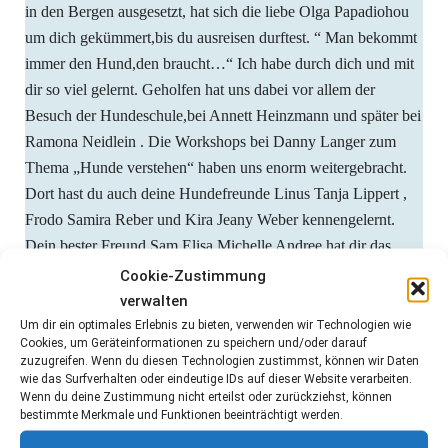
in den Bergen ausgesetzt, hat sich die liebe Olga Papadiohou
um dich gekümmert,bis du ausreisen durftest. “ Man bekommt
immer den Hund,den braucht…“ Ich habe durch dich und mit
dir so viel gelernt. Geholfen hat uns dabei vor allem der
Besuch der Hundeschule,bei Annett Heinzmann und später bei
Ramona Neidlein . Die Workshops bei Danny Langer zum
Thema „Hunde verstehen“ haben uns enorm weitergebracht.
Dort hast du auch deine Hundefreunde Linus Tanja Lippert ,
Frodo Samira Reber und Kira Jeany Weber kennengelernt.
Dein bester Freund Sam Elisa Michelle Andree hat dir das
Wichtigste beigebracht und viele Jahre wärt ihr ein
Cookie-Zustimmung
unschlagbares Team.
verwalten
12 Jahre waren uns vergönnt. Du, immer an meiner Seite. Am
Um dir ein optimales Erlebnis zu bieten, verwenden wir Technologien wie
Cookies, um Geräteinformationen zu speichern und/oder darauf
Anfang jung,wild und voller Tatendrang. Mit den Jahren
zuzugreifen. Wenn du diesen Technologien zustimmst, können wir Daten
wurdest du ruhiger. Du hast immer deine eigenen
wie das Surfverhalten oder eindeutige IDs auf dieser Website verarbeiten.
Wenn du deine Zustimmung nicht erteilst oder zurückziehst, können
Entscheidungen getroffen,und ich habe versucht, die
bestimmte Merkmale und Funktionen beeinträchtigt werden.
Rahmenbedingungen dafür zu schaffen. Du hast mich