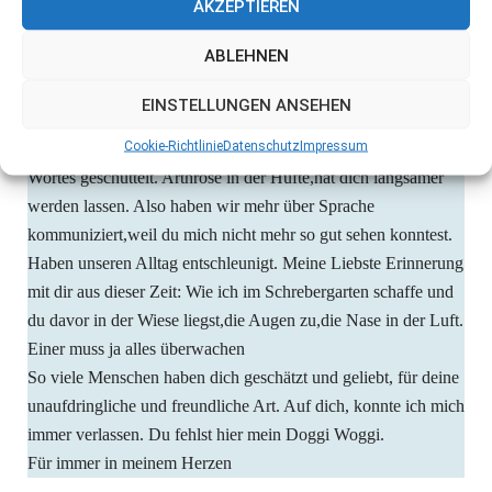
AKZEPTIEREN
beschützt,wenn dir Jemand komisch vorkam, und ich
dich,wenn die Menschen dir zu viel waren. In den letzten drei
ABLEHNEN
Jahren,bist du alt geworden. Es war ein Prozess. Immer wieder
mussten wir uns beide,an neue Umstände gewöhnen. Eine
EINSTELLUNGEN ANSEHEN
Autoimmunerkrankung der Sehnerven,hat dein Augenlicht
Cookie-Richtlinie
Datenschutz
Impressum
schwinden lassen. Parkinson hat dich im wahrsten Sinne des
Wortes geschüttelt. Arthrose in der Hüfte,hat dich langsamer
werden lassen. Also haben wir mehr über Sprache
kommuniziert,weil du mich nicht mehr so gut sehen konntest.
Haben unseren Alltag entschleunigt. Meine Liebste Erinnerung
mit dir aus dieser Zeit: Wie ich im Schrebergarten schaffe und
du davor in der Wiese liegst,die Augen zu,die Nase in der Luft.
Einer muss ja alles überwachen
So viele Menschen haben dich geschätzt und geliebt, für deine
unaufdringliche und freundliche Art. Auf dich, konnte ich mich
immer verlassen. Du fehlst hier mein Doggi Woggi.
Für immer in meinem Herzen